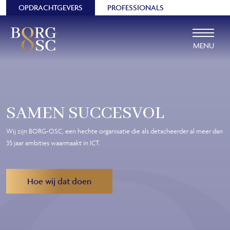
OPDRACHTGEVERS
PROFESSIONALS
MENU
SAMEN SUCCESVOL
Wij zijn BORG-OSC,
een hechte organisatie die als detacheerder al meer dan
35
jaar ambities waarmaakt in ICT.
Hoe wij dat doen