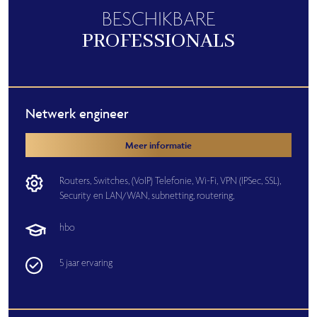
BESCHIKBARE
PROFESSIONALS
Netwerk engineer
Meer informatie
Routers,
Switches,
(VoIP) Telefonie,
Wi-Fi, VPN (IPSec, SSL),
Security en LAN/WAN,
subnetting,
routering,
hbo
5 jaar ervaring