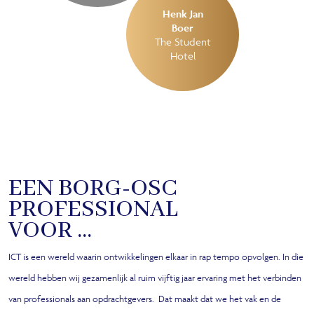
Henk Jan
Boer
The Student
Hotel
EEN BORG-OSC
PROFESSIONAL
VOOR …
ICT is een wereld waarin ontwikkelingen elkaar in rap tempo opvolgen. In die
wereld hebben wij gezamenlijk al ruim vijftig jaar ervaring met het verbinden
van professionals aan opdrachtgevers.
Dat maakt dat we het vak en de