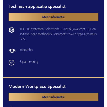
Technisch applicatie specialist
Meer informatie
ITIL,
ERP systemen,
Solarwinds,
TOPdesk,
JavaScript,
SQL en
Python,
Agile methodiek,
Microsoft Power Apps,
Dynamics
365,
mbo/hbo
5 jaar ervaring
Modern Workplace Specialist
Meer informatie