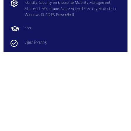
Identity,
Security en Enterprise Mobility Management,
Microsoft 365,
Intune,
Azure Active Directory Protection,
Windows 10,
AD FS,
PowerShell,
hbo
5 jaar ervaring
Bekijk alle beschikbare professionals